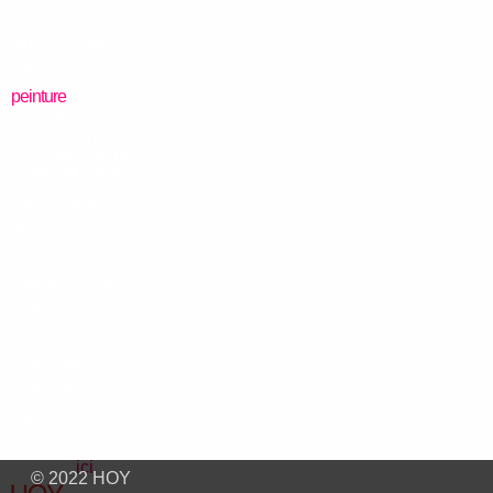
accueil
indoors-events
outdoors-events
peinture
peintures
photopeintures
peintureslumières
landartpeintures
photopeinture
3D
photos
nuitblancheparis
nuitblanchebxl
saveurs-events
soiréesarty
jardinslumières
equinoxe
Cliquez
ici
pour envoyer cette page à une amie, un ami.
© 2022 HOY