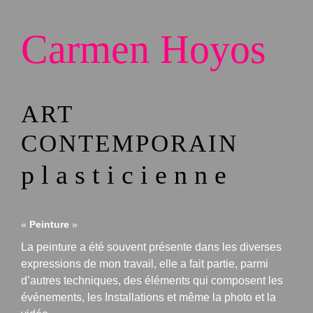
Carmen Hoyos
ART
CONTEMPORAIN
plasticienne
«
Peinture
»
La peinture a été souvent présente dans les diverses
expressions de mon travail, elle a fait partie, parmi
d’autres techniques, des éléments qui composent les
événements, les Installations et même la photo et la