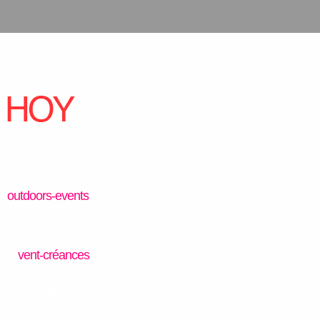
accueil
indoors-events
outdoors-events
feu
lhay-les-roses
vent-créances
transformation-etat
luxembourg
jehay