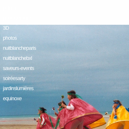
peinture
photopeinture
3D
photos
nuitblancheparis
nuitblanchebxl
saveurs-events
soiréesarty
jardinslumières
equinoxe