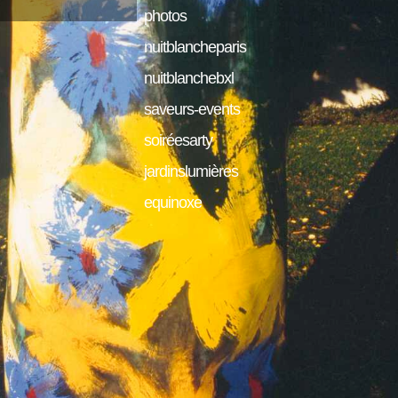
photos
nuitblancheparis
nuitblanchebxl
saveurs-events
soiréesarty
jardinslumières
equinoxe