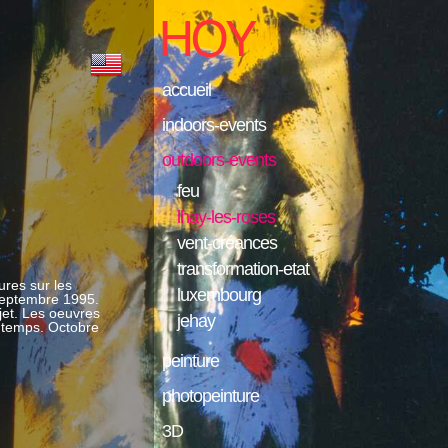
accueil
indoors-events
outdoors-events
feu
lhay-les-roses
vent-créances
transformation-etat
ures sur les
luxembourg
Septembre 1995.
jet. Les oeuvres
jehay
u temps. Octobre
peinture
photopeinture
3D