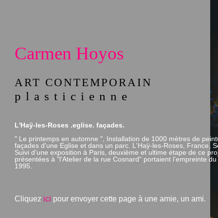
Carmen Hoyos
ART CONTEMPORAIN
plasticienne
L'Haÿ-les-Roses .eglise. façades.
" Le printemps en automne ", Installation de 1000 mètres de peint
façades d'une Eglise et dans un parc. L'Haÿ-les-Roses, France, 
Suivi d’une exposition à Paris, deuxième et ultime étape de ce pro
présentées à "l’Atelier de la rue Cosnard" portaient l’empreinte d
1995.
Cliquez
ici
pour envoyer cette page à une amie, un ami.