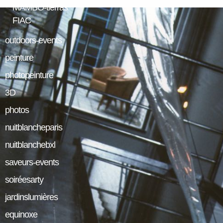
MAMBO-tierras
FIAC
outdoors-events
peinture
photopeinture
3D
photos
nuitblancheparis
nuitblanchebxl
saveurs-events
soiréesarty
jardinslumières
equinoxe