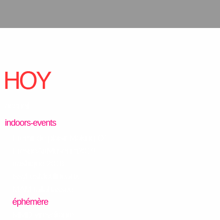
accueil
indoors-events
Frémir de plaisir Making-Of
FresnoArtMuseum2019
trashique 2018
issyLesMoulineaux
MAM-tallahassee
éphémère
MMD-virevoltante